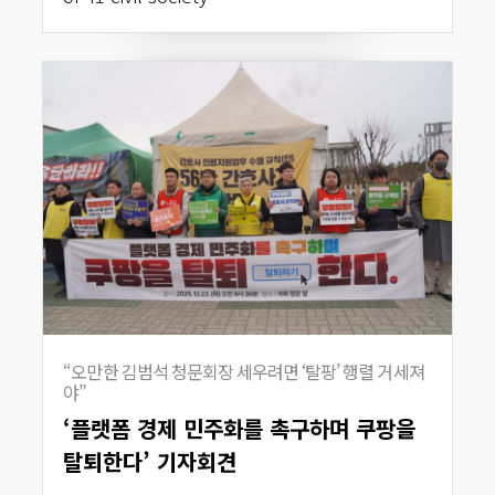
“오만한 김범석 청문회장 세우려면 ‘탈팡’ 행렬 거세져
야”
‘플랫폼 경제 민주화를 촉구하며 쿠팡을
탈퇴한다’ 기자회견