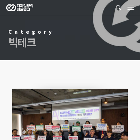
Men
Skip
search
to
main
Category
content
빅테크