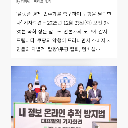
By
디정넷
빅테크
,
입장
‘플랫폼 경제 민주화를 촉구하며 쿠팡을 탈퇴한
다’ 기자회견 – 2025년 12월 23일(화) 오전 9시
30분 국회 정문 앞 귀 언론사의 노고에 감사
드립니다. 쿠팡의 악행이 드러나면서 소비자·시
민들의 자발적 ‘탈팡’(쿠팡 탈퇴, 멤버십…