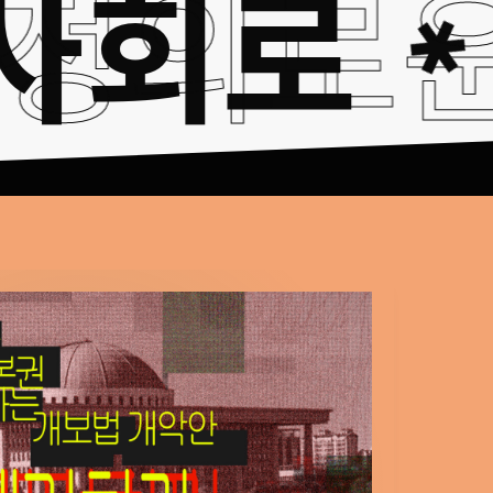
털 사회
정의로
✱
은
✱