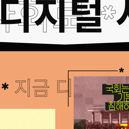
 사회로
운 디지
지금 디정넷
국
✱
회
는
기
본
권