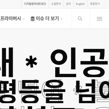
디지털정의네트워크
소셜펀치
공지
English
후원하기
search
프라이버시
이슈 더 보기
Menu
인공지
✱
을 넘어
불평등을 
✱