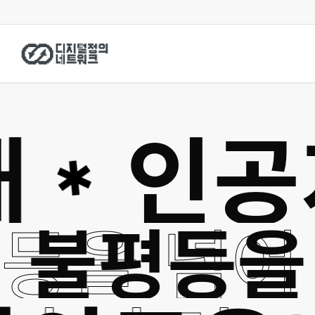
Skip
to
main
content
인공지
✱
평등을 넘
불평등