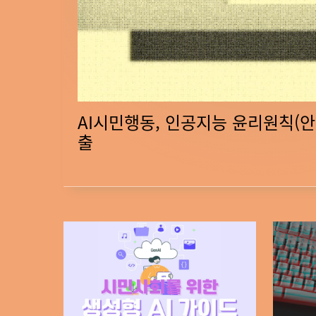
의
견
서
제
출
AI시민행동, 인공지능 윤리원칙(안
출