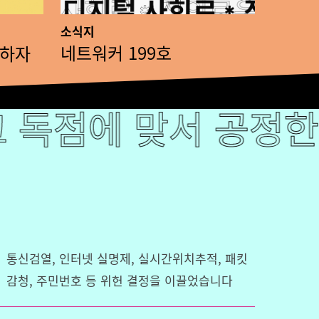
199
호
소식지
네트워커 199호
기하자
 맞서 공정한 디지털
독점에 맞서 공정한 
통신검열, 인터넷 실명제, 실시간위치추적, 패킷
감청, 주민번호 등 위헌 결정을 이끌었습니다