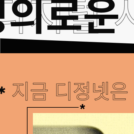
 디지털
정의로
✱
지금 디정넷은
✱
AI
시