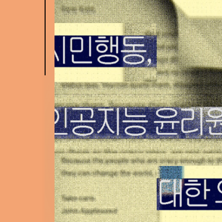
민
행
동,
인
공
지
능
윤
리
원
칙
(안)
에
대
한