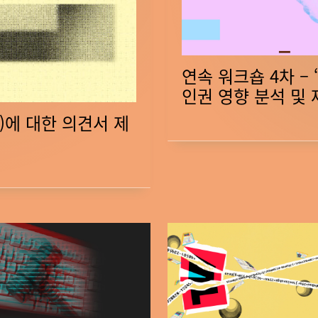
–
“교
육
연속 워크숍 4차 –
분
인권 영향 분석 및 
야
인
)에 대한 의견서 제
공
지
능
도
입
에
따
른
인