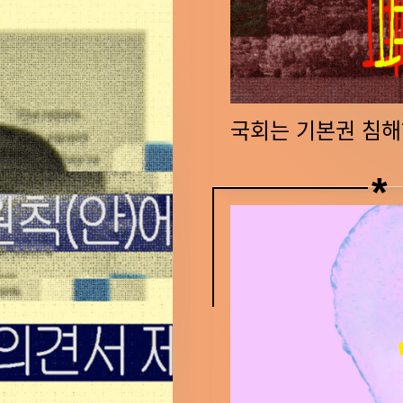
침
해
하
는
국회는 기본권 침해
개
보
법
개
연
악
속
안
워
폐
크
기
숍
하
4
라
차