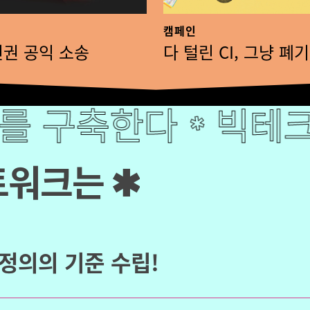
권
캠페인
영
권 공익 소송
다 털린 CI, 그냥 폐
향
분
한다
 구축한다
빅테크 독점에
빅테크 
석
✱
✱
및
제
트워크는
✱
도
적
대
응”
정의의 기준 수립!
개
최