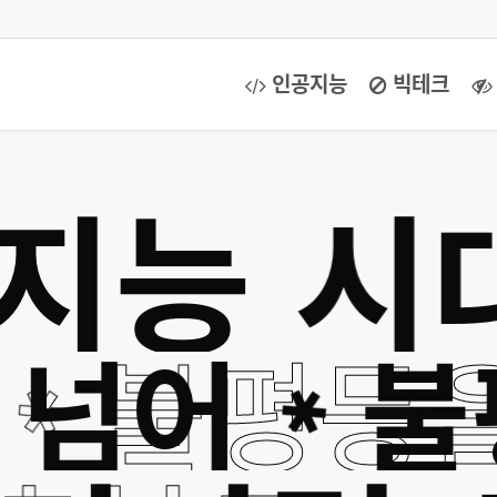
인공지능
빅테크
능 시대
어
을 넘어
불평등
✱
✱