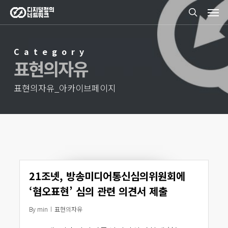
Men
Skip
search
to
main
Category
content
표현의자유
표현의자유_아카이브페이지
21조넷, 방송미디어통신심의위원회에
‘혐오표현’ 심의 관련 의견서 제출
By
min
표현의자유