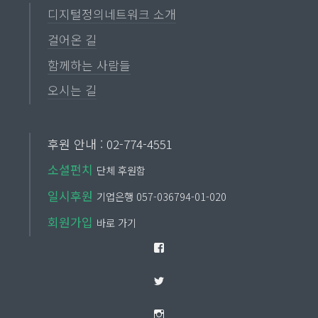
디지털정의네트워크 소개
걸어온 길
함께하는 사람들
오시는 길
후원 안내 : 02-774-4551
소셜펀치
단체 후원함
일시후원
기업은행 057-036794-01-020
회원가입
바로 가기
Facebook
Twitter
Instagram