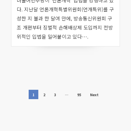
더불어민주당이 ‘언론개혁’ 입법을 강행하고 있
다. 지난달 언론개혁특별위원회(언개특위)를 구
성한 지 불과 한 달여 만에, 방송통신위원회 구
조 개편부터 징벌적 손해배상제 도입까지 전방
위적인 입법을 밀어붙이고 있다….
1
2
3
…
95
Next