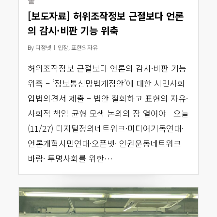
출
[보도자료] 허위조작정보 근절보다 언론
의 감시·비판 기능 위축
By
디정넷
입장
,
표현의자유
허위조작정보 근절보다 언론의 감시·비판 기능
위축 – ‘정보통신망법개정안’에 대한 시민사회
입법의견서 제출 – 법안 철회하고 표현의 자유·
사회적 책임 균형 모색 논의의 장 열어야 오늘
(11/27) 디지털정의네트워크·미디어기독연대·
언론개혁시민연대·오픈넷· 인권운동네트워크
바람· 투명사회를 위한…