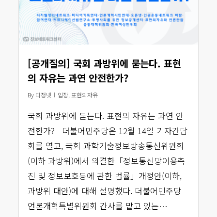
[공개질의] 국회 과방위에 묻는다. 표현
의 자유는 과연 안전한가?
By
디정넷
입장
,
표현의자유
국회 과방위에 묻는다. 표현의 자유는 과연 안
전한가? 더불어민주당은 12월 14일 기자간담
회를 열고, 국회 과학기술정보방송통신위원회
(이하 과방위)에서 의결한「정보통신망이용촉
진 및 정보보호등에 관한 법률」개정안(이하,
과방위 대안)에 대해 설명했다. 더불어민주당
언론개혁특별위원회 간사를 맡고 있는…