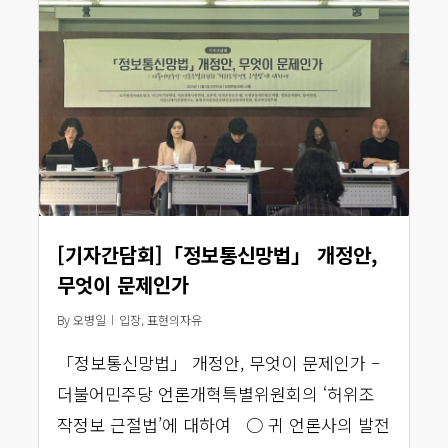
[기자간담회]「정보통신망법」 개정안,
무엇이 문제인가
By
오병일
입장
,
표현의자유
「정보통신망법」 개정안, 무엇이 문제인가 –
더불어민주당 언론개혁특별위원회의 ‘허위조
작정보 근절법’에 대하여 ○ 귀 언론사의 발전