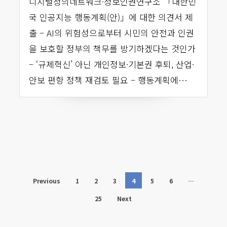
디지털정의네트워크·정보인권연구소 「대한민
국 인공지능 행동계획(안)」에 대한 의견서 제
출 – AI의 위험성으로부터 시민의 안전과 인권
을 보호할 정부의 책무를 방기하겠다는 것인가
– ‘규제혁신’ 아닌 개인정보·기본권 후퇴, 산업·
안보 편향 정책 재검토 필요 – 행동계획에…
Previous
1
2
3
4
5
6
…
25
Next