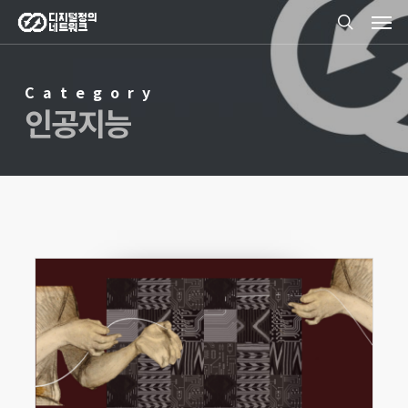
Men
Skip
search
to
main
Category
content
인공지능