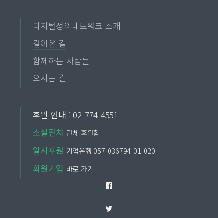
디지털정의네트워크 소개
걸어온 길
함께하는 사람들
오시는 길
후원 안내 : 02-774-4551
소셜펀치
단체 후원함
일시후원
기업은행 057-036794-01-020
회원가입
바로 가기
Facebook
Twitter