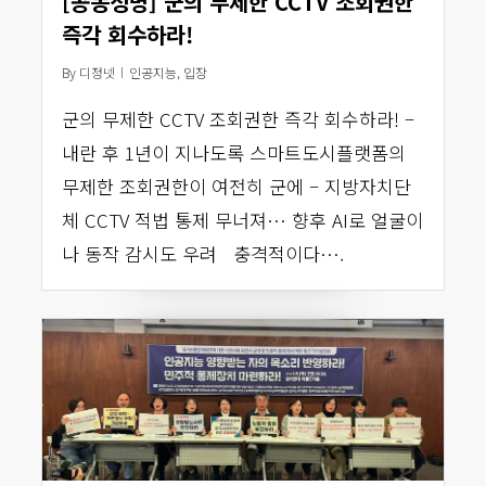
[공동성명] 군의 무제한 CCTV 조회권한
즉각 회수하라!
By
디정넷
인공지능
,
입장
군의 무제한 CCTV 조회권한 즉각 회수하라! –
내란 후 1년이 지나도록 스마트도시플랫폼의
무제한 조회권한이 여전히 군에 – 지방자치단
체 CCTV 적법 통제 무너져… 향후 AI로 얼굴이
나 동작 감시도 우려 충격적이다….