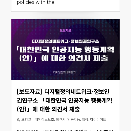
policies with the…
[보도자료] 디지털정의네트워크·정보인
권연구소 「대한민국 인공지능 행동계획
(안)」에 대한 의견서 제출
By
오병일
개인정보보호
,
의견서
,
인공지능
,
입장
,
하이라이트