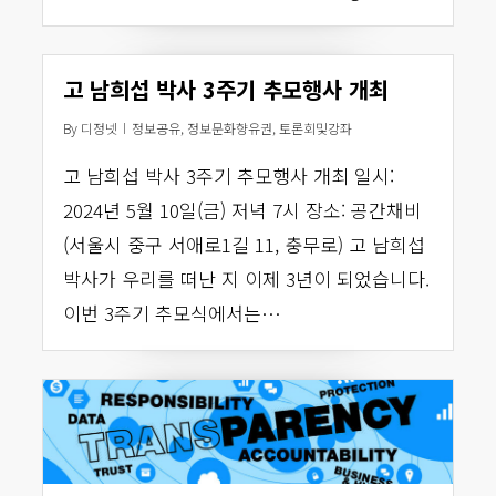
고 남희섭 박사 3주기 추모행사 개최
By
디정넷
정보공유
,
정보문화향유권
,
토론회및강좌
고 남희섭 박사 3주기 추모행사 개최 일시:
2024년 5월 10일(금) 저녁 7시 장소: 공간채비
(서울시 중구 서애로1길 11, 충무로) 고 남희섭
박사가 우리를 떠난 지 이제 3년이 되었습니다.
이번 3주기 추모식에서는…