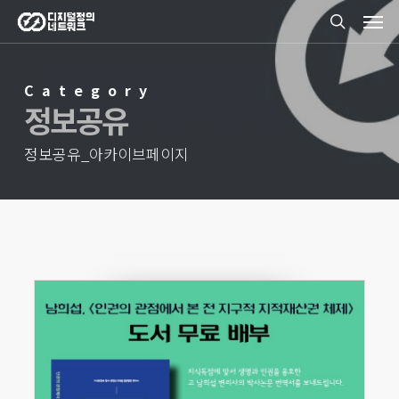
Men
Skip
search
to
main
Category
content
정보공유
정보공유_아카이브페이지