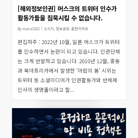
[해외정보인권] 머스크의 트위터 인수가
활동가들을 침묵시킬 수 없습니다.
By
mana2022
소식지
,
정보공유
,
표현의자유
편집자주 : 2022년 10월, 일론 머스크가 트위터
를 인수하면서 논란이 되고 있습니다. 인권단체
는 크게 반발하고 있습니다. 2010년 12월, 중동
과 북아프리카에서 발생한 '아랍의 봄' 시위는
트위터 등 소셜미디어가 인권활동가와 반체제
인사의 생명줄이라고 할...