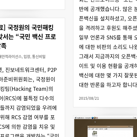
반에 공개했습니다. 많은 
픈백신을 설치하셨고, 오
료] 국정원의 국민해킹
을 격려하고 후원도 해주셨
맞서는 “국민 백신 프로
일부 언론과 SNS를 통해 
발족
에 대한 비판의 소리도 나
그래서 지금까지의 오픈백
대안적라이선스
,
입장
,
통신비밀
이트 및 이용 현황을 공개
넷, 진보네트워크센터, P2P
백신에 대한 몇 가지 잘못
아준비위원회는, 국정원이
대한 반론을 하고자 합니다
팀(Hacking Team)의
(RCS)에 불특정 다수의
2015/08/21
민들까지 감염되었을 우려에
위해 RCS 감염 여부를 포
CS에 의한 감염을 치유 및
프로그램을 개발하는 “국민