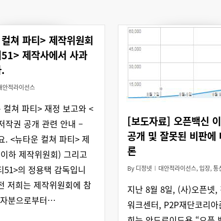
 컬쳐 파티> 제작위원회
티51> 제작사에서 사과
.
대안적라이선스
운 컬쳐 파티> 재정 보고와 <
[보도자료] 오픈백신 
 저작권 공개 관련 안내 –
공개 및 잘못된 비판에 
. <뉴타운 컬쳐 파티> 제
론
이하 제작위원회) 그리고
티51>의 정용택 감독입니
By
디정넷
대안적라이선스
,
입장
,
통
 전 저희는 제작위원회에 참
지난 8월 8일, (사)오픈넷
원자분으로부터…
워크센터, P2P재단코리
회는 안드로이드용 “오픈 