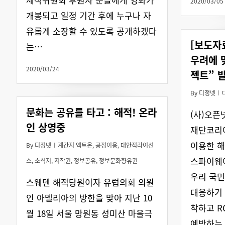
2020/03/05
개봉되고 일정 기간 후에 누구나 자
유롭게 소장할 수 있도록 공개하겠다
[보도자
는…
우려에 
2020/03/24
젝트” 
By
디정넷
문화는 공유를 타고 : 해적! 온라
(사)오픈
인 상영중
재단코리
이용한 해킹
By
디정넷
계간지 액트온
,
공정이용
,
대안적라이선
스파이웨어
스
,
소식지
,
저작권
,
정보공유
,
정보문화향유권
우리 국
스웨덴 해적당원이자 유럽의회 의원
대응하기 
인 아멜리아의 방한을 맞아 지난 10
착하고 R
월 18일 서울 망원동 성미산 마을극
예방하는 