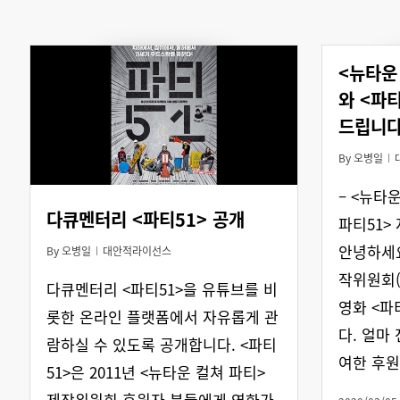
<뉴타운
와 <파
드립니다
By
오병일
– <뉴타
다큐멘터리 <파티51> 공개
파티51>
안녕하세요
By
오병일
대안적라이선스
작위원회(
다큐멘터리 <파티51>을 유튜브를 비
영화 <파
롯한 온라인 플랫폼에서 자유롭게 관
다. 얼마
람하실 수 있도록 공개합니다. <파티
여한 후
51>은 2011년 <뉴타운 컬쳐 파티>
제작위원회 후원자 분들에게 영화가