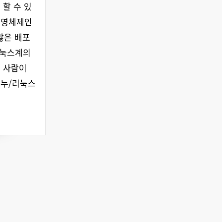
 할 수 있
운영체제인
많은 배포
리눅스계의
은 사람이
그누/리눅스