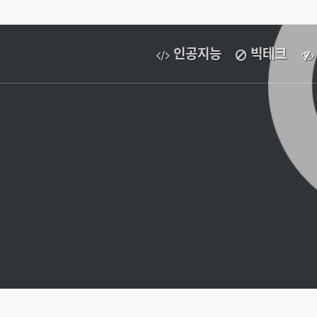
인공지능
빅테크