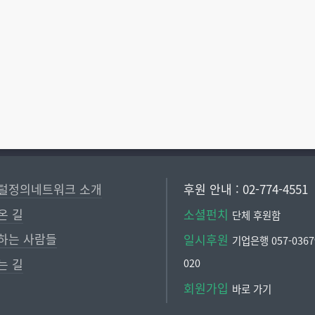
 디지털정의네트워크에 함
털정의네트워크 소개
후원 안내 : 02-774-4551
온 길
소셜펀치
단체 후원함
하는 사람들
일시후원
기업은행 057-03679
는 길
020
회원가입
바로 가기