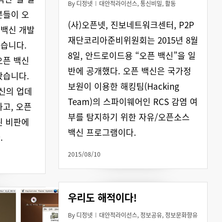
By
디정넷
대안적라이선스
,
통신비밀
,
활동
분들이 오
(사)오픈넷, 진보네트워크센터, P2P
픈백신 개발
재단코리아준비위원회는 2015년 8월
습니다.
8일, 안드로이드용 “오픈 백신”을 일
오픈 백신
반에 공개했다. 오픈 백신은 국가정
왔습니다.
보원이 이용한 해킹팀(Hacking
신의 업데
Team)의 스파이웨어인 RCS 감염 여
하고, 오픈
부를 탐지하기 위한 자유/오픈소스
된 비판에
백신 프로그램이다.
.
2015/08/10
우리도 해적이다!
By
디정넷
대안적라이선스
,
정보공유
,
정보문화향유