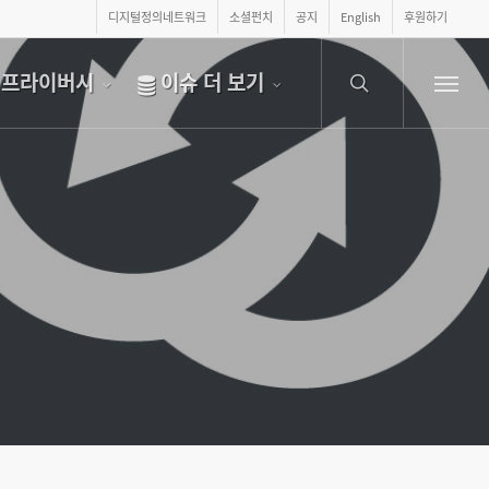
디지털정의네트워크
소셜펀치
공지
English
후원하기
search
프라이버시
이슈 더 보기
Menu