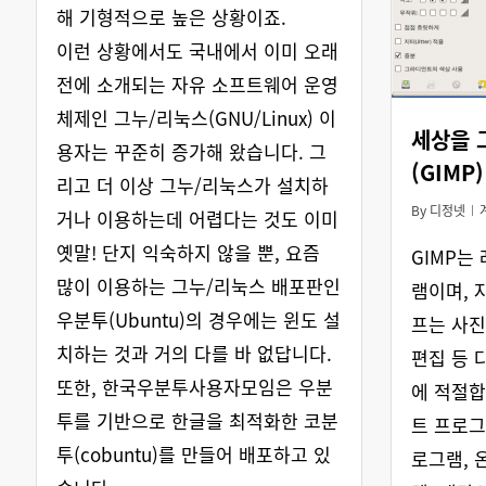
해 기형적으로 높은 상황이죠.
이런 상황에서도 국내에서 이미 오래
전에 소개되는 자유 소프트웨어 운영
체제인 그누/리눅스(GNU/Linux) 이
세상을 
용자는 꾸준히 증가해 왔습니다. 그
(GIMP)
리고 더 이상 그누/리눅스가 설치하
By
디정넷
거나 이용하는데 어렵다는 것도 이미
옛말! 단지 익숙하지 않을 뿐, 요즘
GIMP는
많이 이용하는 그누/리눅스 배포판인
램이며, 
우분투(Ubuntu)의 경우에는 윈도 설
프는 사진
치하는 것과 거의 다를 바 없답니다.
편집 등 
또한, 한국우분투사용자모임은 우분
에 적절합
투를 기반으로 한글을 최적화한 코분
트 프로그
투(cobuntu)를 만들어 배포하고 있
로그램, 