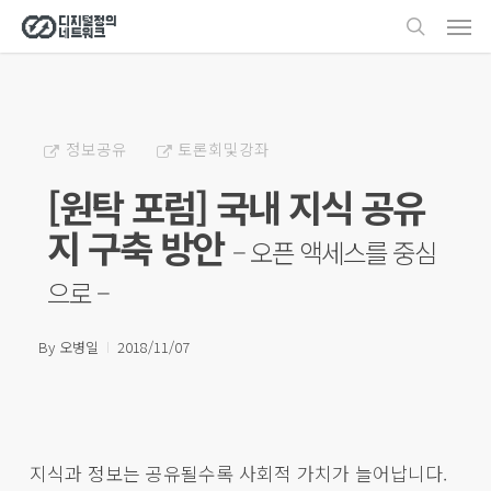
Men
Skip
search
to
main
content
정보공유
토론회및강좌
[원탁 포럼] 국내 지식 공유
지 구축 방안
– 오픈 액세스를 중심
으로 –
By
오병일
2018/11/07
지식과 정보는 공유될수록 사회적 가치가 늘어납니다.