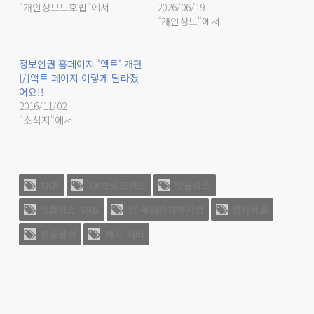
"개인정보보호법"에서
2026/06/19
"개인정보"에서
정보인권 홈페이지 '액트' 개편
{/}액트 페이지 이렇게 달라졌
어요!!
2016/11/02
"소식지"에서
SKB
SK브로드밴드
넷플릭스
넷플릭스-SKB
망 무임승차방지법
망사용료
망중립성
캐시 서버