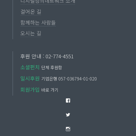
디지털정의네트워크 소개
걸어온 길
함께하는 사람들
오시는 길
후원 안내 : 02-774-4551
소셜펀치
단체 후원함
일시후원
기업은행 057-036794-01-020
회원가입
바로 가기
Facebook
Twitter
Instagram