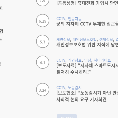
7.6
[공동성명] 휴대전화 가입시 안
고
,
CCTV
인공지능
6.19
군의 지자체 CCTV 무제한 접근
함
,
,
,
가지
개인정보
개인정보보호법
생체정보
5.7
개인정보보호법 위반 지적에 답
는
,
,
,
CCTV
개인정보
입장
하이라이트
4.1
적
[보도자료] “지자체 스마트도시
철저히 수사하라!”
,
CCTV
노동감시
3.24
[보도협조] “노동감시가 아닌 안
사회적 논의 요구 기자회견