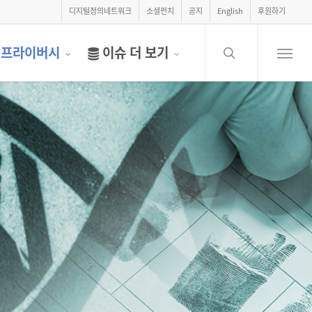
디지털정의네트워크
소셜펀치
공지
English
후원하기
search
프라이버시
이슈 더 보기
Menu