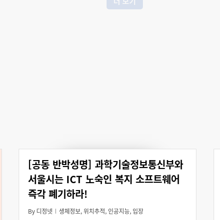
더 보기
[공동 반박성명] 과학기술정보통신부와
서울시는 ICT 노숙인 복지 소프트웨어
즉각 폐기하라!
By
디정넷
생체정보
,
위치추적
,
인공지능
,
입장