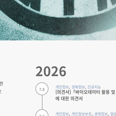
2026
한
,
,
개인정보
생체정보
인공지능
7.8
오
[의견서]「바이오데이터 활용 및
에 대한 의견서
을
정
,
,
,
개인정보
개인정보보호
생체정보
얼