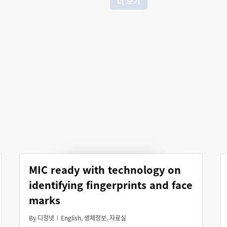
더 보기
MIC ready with technology on
identifying fingerprints and face
marks
By
디정넷
English
,
생체정보
,
자료실