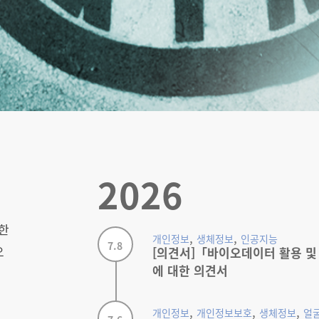
2026
한
,
,
개인정보
생체정보
인공지능
7.8
오
[의견서]「바이오데이터 활용 및
에 대한 의견서
을
정
,
,
,
개인정보
개인정보보호
생체정보
얼