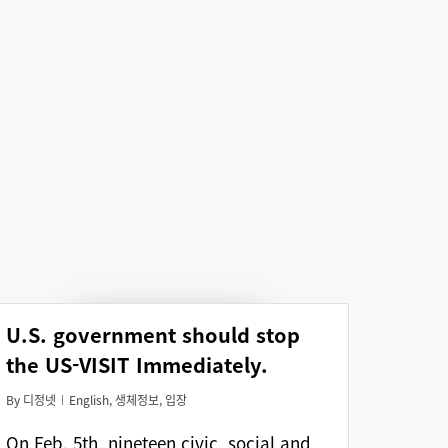
U.S. government should stop
the US-VISIT Immediately.
By
디정넷
English
,
생체정보
,
입장
On Feb. 5th, nineteen civic, social and