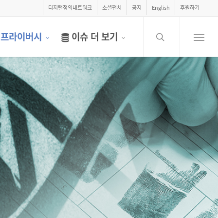
디지털정의네트워크
소셜펀치
공지
English
후원하기
search
프라이버시
이슈 더 보기
Menu