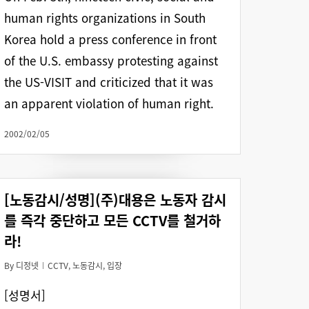
human rights organizations in South
Korea hold a press conference in front
of the U.S. embassy protesting against
the US-VISIT and criticized that it was
an apparent violation of human right.
2002/02/05
[노동감시/성명](주)대용은 노동자 감시
를 즉각 중단하고 모든 CCTV를 철거하
라!
By
디정넷
CCTV
,
노동감시
,
입장
[성명서]