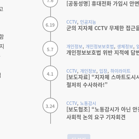
7.6
[공동성명] 휴대전화 가입시 안
고
,
CCTV
인공지능
6.19
군의 지자체 CCTV 무제한 접근
함
,
,
,
가지
개인정보
개인정보보호법
생체정보
5.7
개인정보보호법 위반 지적에 답
는
,
,
,
CCTV
개인정보
입장
하이라이트
4.1
적
[보도자료] “지자체 스마트도시
철저히 수사하라!”
,
CCTV
노동감시
3.24
[보도협조] “노동감시가 아닌 안
사회적 논의 요구 기자회견