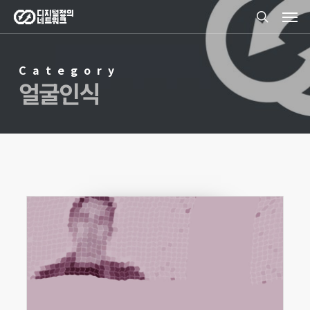
Men
Skip
search
to
main
Category
content
얼굴인식