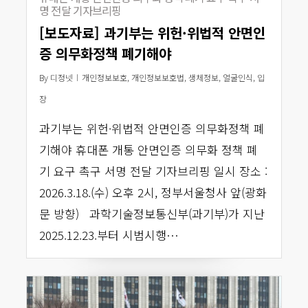
명 전달 기자브리핑
[보도자료] 과기부는 위헌·위법적 안면인
증 의무화정책 폐기해야
By
디정넷
개인정보보호
,
개인정보보호법
,
생체정보
,
얼굴인식
,
입
장
과기부는 위헌·위법적 안면인증 의무화정책 폐
기해야 휴대폰 개통 안면인증 의무화 정책 폐
기 요구 촉구 서명 전달 기자브리핑 일시 장소 :
2026.3.18.(수) 오후 2시, 정부서울청사 앞(광화
문 방향) 과학기술정보통신부(과기부)가 지난
2025.12.23.부터 시범시행…