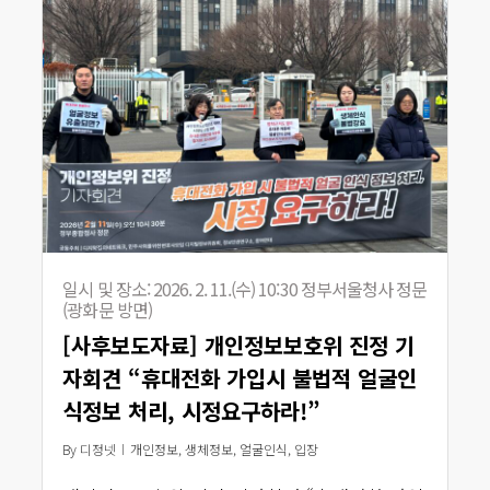
일시 및 장소: 2026. 2. 11.(수) 10:30 정부서울청사 정문
(광화문 방면)
[사후보도자료] 개인정보보호위 진정 기
자회견 “휴대전화 가입시 불법적 얼굴인
식정보 처리, 시정요구하라!”
By
디정넷
개인정보
,
생체정보
,
얼굴인식
,
입장