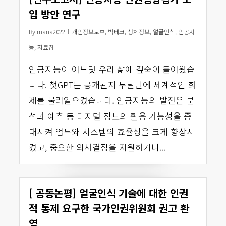
입 방안 연구
By
mana2022
개인정보보호
,
빅테크
,
생체정보
,
얼굴인식
,
인공지
능
,
자료집
인공지능이 어느덧 우리 삶에 깊숙이 들어왔습
니다. 챗GPT는 공개된지 두달만에 세계적인 화
제를 불러일으켰습니다. 인공지능의 발전은 분
석과 예측 등 디지털 정보의 활용 가능성을 증
대시켜 업무와 시스템의 효율성을 크게 향상시
켰고, 중요한 의사결정을 지원하거나...
[ 공동논평] 얼굴인식 기술에 대한 인권
적 통제 요구한 국가인권위원회 권고 환
영