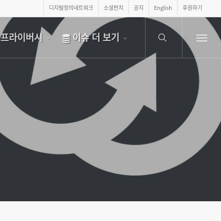
디지털정의네트워크
소셜펀치
공지
English
후원하기
search
프라이버시
이슈 더 보기
Menu