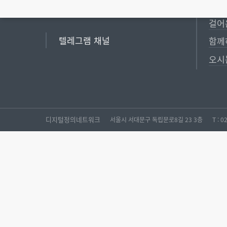
디지
걸어
텔레그램 채널
함께
오시
디지털정의네트워크
서울시 서대문구 독립문로8길 23 3층
T : 