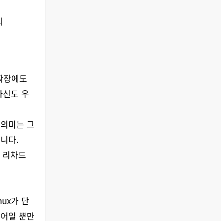
회
 확장에도
자신도 우
 의미는 그
니다.
 리차드
nux가 단
웨어일 뿐만