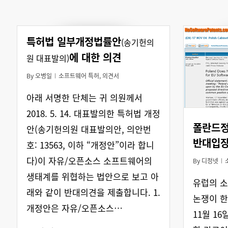
특허법 일부개정법률안
(송기헌의
에 대한 의견
원 대표발의)
By
오병일
소프트웨어 특허
,
의견서
아래 서명한 단체는 귀 의원께서
2018. 5. 14. 대표발의한 특허법 개정
폴란드정
안(송기헌의원 대표발의안, 의안번
반대입
호: 13563, 이하 “개정안”이라 합니
다)이 자유/오픈소스 소프트웨어의
By
디정넷
생태계를 위협하는 법안으로 보고 아
유럽의 
래와 같이 반대의견을 제출합니다. 1.
논쟁이 한
개정안은 자유/오픈소스…
11월 1