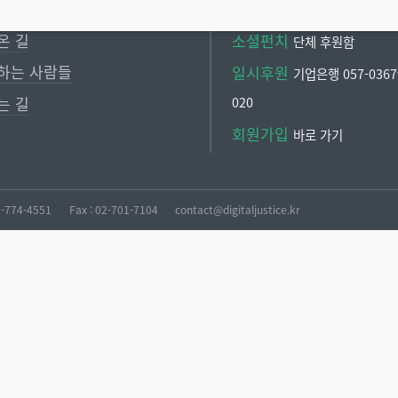
털정의네트워크 소개
후원 안내 : 02-774-4551
온 길
소셜펀치
단체 후원함
하는 사람들
일시후원
기업은행 057-03679
는 길
020
회원가입
바로 가기
02-774-4551
Fax : 02-701-7104
contact@digitaljustice.kr