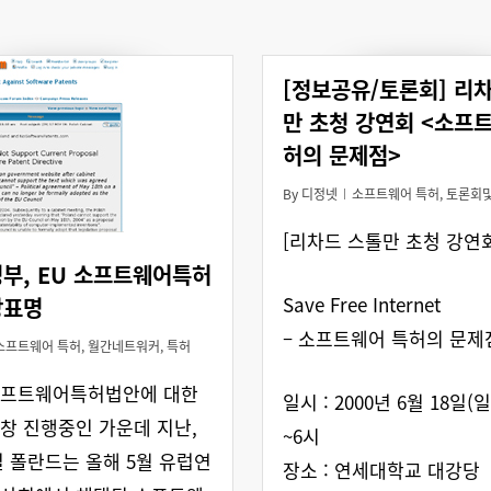
[정보공유/토론회] 리
만 초청 강연회 <소프
허의 문제점>
By
디정넷
소프트웨어 특허
,
토론회
[리차드 스톨만 초청 강연회
부, EU 소프트웨어특허
Save Free Internet
장표명
– 소프트웨어 특허의 문제점
소프트웨어 특허
,
월간네트워커
,
특허
소프트웨어특허법안에 대한
일시 : 2000년 6월 18일(
창 진행중인 가운데 지난,
~6시
6일 폴란드는 올해 5월 유럽연
장소 : 연세대학교 대강당