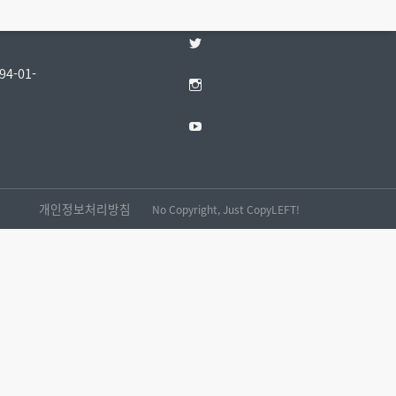
Facebook
Twitter
4-01-
Instagram
YouTube
개인정보처리방침
No Copyright, Just CopyLEFT!