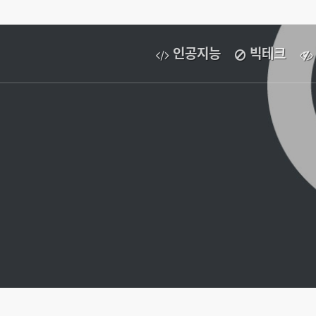
인공지능
빅테크