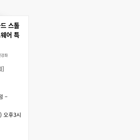
차드 스톨
트웨어 특
및강좌
]
 –
일) 오후3시