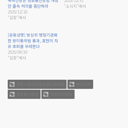
국혁신당은 정보통신망법 개정
2025/12/31
안 졸속 처리를 중단하라
"소식지"에서
2025/12/10
"입장"에서
[공동성명] 방심위 행정기관화
한 방미통위법 통과, 표현의 자
유 후퇴를 우려한다
2025/09/30
"입장"에서
과학기술정보방송통신위원회
방미심위
정보통신망법
허위조작정보