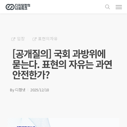
Men
Skip
search
to
main
content
입장
표현의자유
[공개질의] 국회 과방위에
묻는다. 표현의 자유는 과연
안전한가?
By
디정넷
2025/12/18