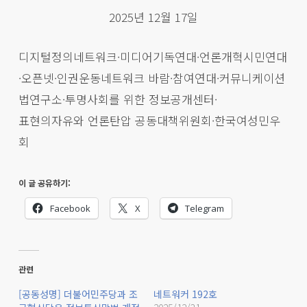
2025년 12월 17일
디지털정의네트워크·미디어기독연대·언론개혁시민연대
·오픈넷·인권운동네트워크 바람·참여연대·커뮤니케이션
법연구소·투명사회를 위한 정보공개센터·
표현의자유와 언론탄압 공동대책위원회·한국여성민우
회
이 글 공유하기:
Facebook
X
Telegram
관련
[공동성명] 더불어민주당과 조
네트워커 192호