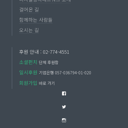
걸어온 길
함께하는 사람들
오시는 길
후원 안내 : 02-774-4551
소셜펀치
단체 후원함
일시후원
기업은행 057-036794-01-020
회원가입
바로 가기
Facebook
Twitter
Instagram