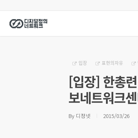
Skip
to
main
content
입장
표현의자유
[입장] 한총
보네트워크센
By
디정넷
2015/03/26