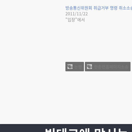
방송통신위원회 취급거부 명령 취소소
2011/11/22
"입장"에서
논평
한총련홈페이지소송