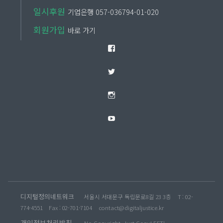
일시후원
기업은행 057-036794-01-020
회원가입
바로 가기
Facebook
Twitter
Instagram
YouTube
디지털정의네트워크
서울시 서대문구 독립문로8길 23 3층
T : 02-
774-4551
Fax : 02-701-7104
contact@digitaljustice.kr
개인정보처리방침
No Copyright, Just CopyLEFT!