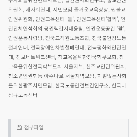
위원회, 새사회연대, 시민모임 즐거운교육상상, 원불교
인권위원회, 인권교육센터 ‘들’, 인권교육센터’활짝’, 인
권단체연석회의 공권력감시대응팀, 인권운동공간 ‘활’,
인권운동사랑방, 전국교직원노동조합, 전국불안정노동
철폐연대, 전국장애인차별철폐연대, 전북평화와인권연
대, 진보네트워크센터, 참교육을위한전국학부모회, 참
교육을위한전국학부모회 서울지부, 천주교인권위원회,
청소년인권행동 아수나로 서울지역모임, 학벌없는사회
를위한광주시민모임, 한국노동안전보건연구소, 한국비
정규노동센터
첨부파일