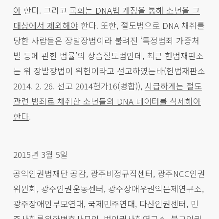
야
한다. 그리고
국회는 DNA법 개정을 통해 소년을 그
대상에서 제외해야
한다. 또한, 절도범으로 DNA 채취를
당한 사람들은 장발장법이라 불려진 ‘특정범죄 가중처
벌 등에 관한 법률’의 상습절도범인데, 최근 헌법재판소
는 위 장발장법이 위헌이라고 선고하였는바(헌법재판소
2014. 2. 26. 선고 2014헌가16(병합)),
시급하게는 절도
관련 범죄로 채취한 소년들의 DNA 데이터를 삭제해야
한다
.
2015년 3월 5일
공익인권법재단 공감, 광주비정규직센터, 광주NCC인권
위원회, 광주인권운동센터, 광주장애우권익문제연구소,
광주장애인부모연대, 국제민주연대, 다산인권센터, 민
주사회를위한변호사모임, 법인권사회연구소, 불교인권