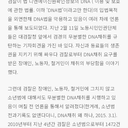
검찰이 법 디엔에이신원확인정보의 DNA ( 이용 및 보호
에 관한 법률. 이하 ‘DNA법’이라고만 한다)의 입법목적
을 외면한채 DNA법을 악용하고 있음이 여러 차례 언론
을 통해 보도되었다. 지난 2월 11일 노동시민인권단체
들은 대검찰청 앞에서 검경의 무분별한 DNA채취를 규
탄하는 기자회견을 가진 바 있다. 자신과 동료들의 생존
권을 지키기 위해 싸우다 검찰로부터 DNA채취 요구를
받은 장애인, 노동자, 철거민이 채취의 부당함을 이야기
했다.
그런데 검찰은 장애인, 노동자, 철거민에 그치지 않고
소년범에 대해서도 무분별한 DNA채취를 시행하고 있
음이 며칠 전 언론을 통해서 알려졌다(한겨레, 소년범
전과기록도 없앤다더니, DNA채취 왜 하나, 2015. 3.1).
2010년부터 지난 4년간 검찰은 소년범으로부터 1472건