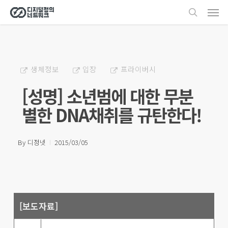
Men
Skip
search
to
main
content
생체정보
입장
프라이버시
[성명] 소년범에 대한 무분
별한 DNA채취를 규탄한다!
By
디정넷
2015/03/05
[보도자료]