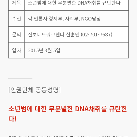
제목
소년범에 대한 무분별한 DNA채취를 규탄한다
수신
각 언론사 경제부, 사회부, NGO담당
문의
진보네트워크센터 신훈민 (02-701-7687)
일자
2015년 3월 5일
[인권단체 공동성명]
소년범에 대한 무분별한 DNA채취를 규탄한
다!