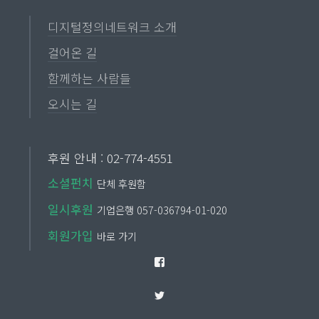
디지털정의네트워크 소개
걸어온 길
함께하는 사람들
오시는 길
후원 안내 : 02-774-4551
소셜펀치
단체 후원함
일시후원
기업은행 057-036794-01-020
회원가입
바로 가기
Facebook
Twitter