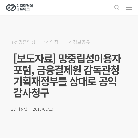
Men
Skip
search
to
main
content
망중립성
입장
정보공유
[보도자료] 망중립성이용자
포럼, 금융결제원 감독관청
기획재정부를 상대로 공익
감사청구
By
디정넷
2013/06/19