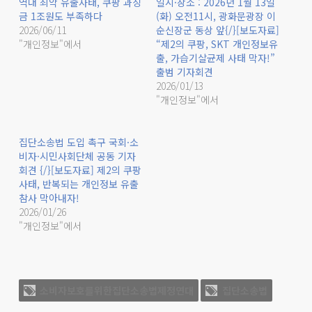
역대 최악 유출사태, 쿠팡 과징
일시·장소 : 2026년 1월 13일
금 1조원도 부족하다
(화) 오전11시, 광화문광장 이
2026/06/11
순신장군 동상 앞{/}[보도자료]
"개인정보"에서
“제2의 쿠팡, SKT 개인정보유
출, 가습기살균제 사태 막자!”
출범 기자회견
2026/01/13
"개인정보"에서
집단소송법 도입 촉구 국회·소
비자·시민사회단체 공동 기자
회견 {/}[보도자료] 제2의 쿠팡
사태, 반복되는 개인정보 유출
참사 막아내자!
2026/01/26
"개인정보"에서
소비자보호를위한집단소송법제정연대
집단소송법