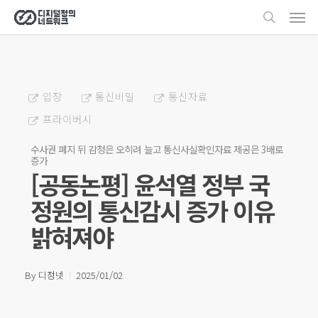
Men
Skip
search
to
main
content
입장
통신비밀
통신자료
프라이버시
수사권 폐지 뒤 감청은 오히려 늘고 통신사실확인자료 제공은 3배로
증가
[공동논평] 윤석열 정부 국
정원의 통신감시 증가 이유
밝혀져야
By
디정넷
2025/01/02