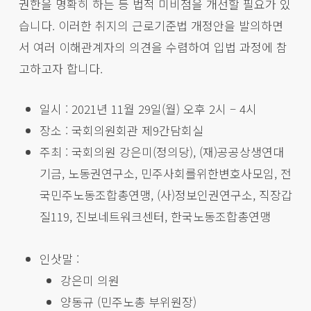
권한을 명확히 하는 등 법적 미비점을 개선할 필요가 있
습니다. 이러한 취지의 근로기준법 개정안을 발의하면
서 여러 이해관계자의 의견을 수렴하여 입법 과정에 참
고하고자 합니다.
일시 : 2021년 11월 29일(월) 오후 2시 – 4시
장소 : 국회의원회관 제9간담회실
주최 : 국회의원 강은미(정의당), (재)공공상생연대
기금, 노동권연구소, 민주사회를위한변호사모임, 전
국민주노동조합총연맹, (사)정보인권연구소, 직장갑
질119, 진보네트워크센터, 한국노동조합총연맹
인삿말 :
강은미 의원
양동규 (민주노총 부위원장)