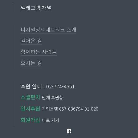
텔레그램 채널
디지털정의네트워크 소개
걸어온 길
함께하는 사람들
오시는 길
후원 안내 : 02-774-4551
소셜펀치
단체 후원함
일시후원
기업은행 057-036794-01-020
회원가입
바로 가기
Facebook