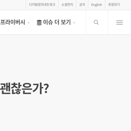
디지털정의네트워크
소셜펀치
공지
English
후원하기
search
프라이버시
이슈 더 보기
Menu
 괜찮은가?