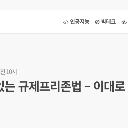
인공지능
빅테크
오전 10시
있는 규제프리존법 – 이대로