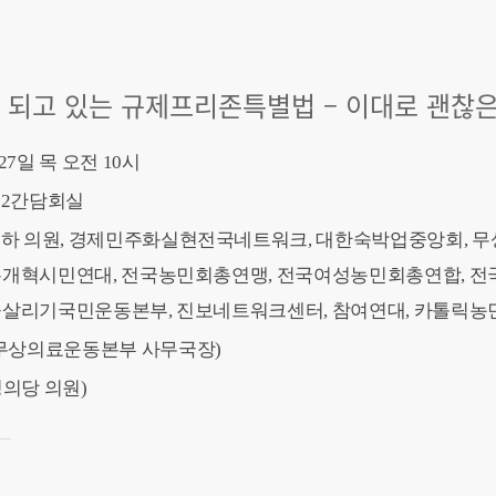
이 되고 있는 규제프리존특별법 – 이대로 괜찮
 27일 목 오전 10시
제2간담회실
소하 의원, 경제민주화실현전국네트워크, 대한숙박업중앙회, 무
론개혁시민연대, 전국농민회총연맹, 전국여성농민회총연합, 
살리기국민운동본부, 진보네트워크센터, 참여연대, 카톨릭농민
 (무상의료운동본부 사무국장)
정의당 의원)