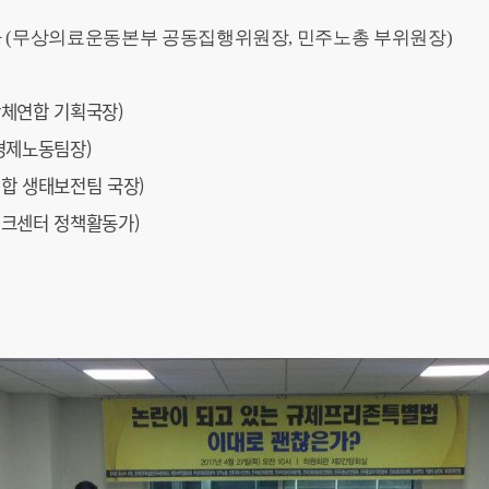
자 (무상의료운동본부 공동집행위원장, 민주노총 부위원장)
단체연합 기획국장)
 경제노동팀장)
연합 생태보전팀 국장)
워크센터 정책활동가)