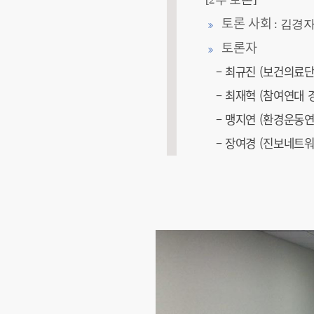
토론 사회
: 김경
토론자
– 최규진 (보건의료
– 최재혁 (참여연대
– 맹지연 (환경운동
– 장여경 (진보네트