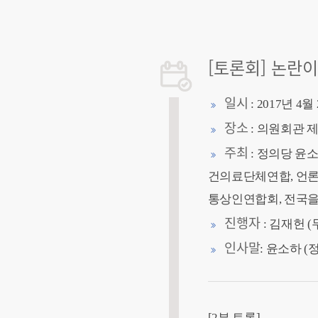
[토론회] 논란
일시
: 2017년 4월
장소
: 의원회관 
주최
: 정의당 윤
건의료단체연합, 언
통상인연합회, 전국을
진행자
: 김재헌
인사말
: 윤소하 (
[2부 토론]