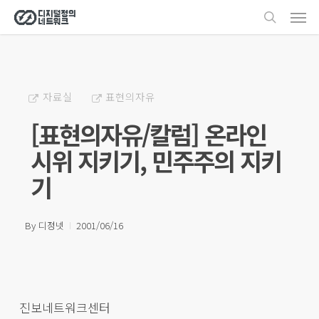
Men
Skip
search
to
main
content
자료실
표현의자유
[표현의자유/칼럼] 온라인
시위 지키기, 민주주의 지키
기
By
디정넷
2001/06/16
진보네트워크센터