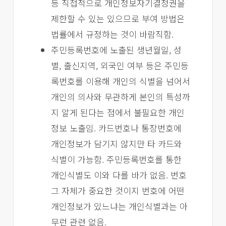
등 직접적으로 개인정보자기결정권을
제한할 수 있는 있으므로 부여 방법은
법률에서 규정하는 것이 바람직함.
주민등록번호에 노출된 생년월일, 성
별, 출신지역, 외국인 여부 등은 주민등
록번호를 이용해 개인의 식별을 넘어서
개인의 의사와 무관하게 본인의 특성까
지 알게 된다는 점에서 불필요한 개인
정보 노출임. 카드번호나 통장번호에
개인정보가 담기지 않지만 타 카드와
식별이 가능함. 주민등록번호를 통한
개인식별도 이와 다를 바가 없음. 번호
그 자체가 중요한 것이지 번호에 어떤
개인정보가 있느냐는 개인식별과는 아
무런 관련 없음.