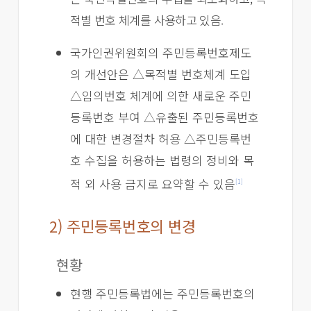
적별 번호 체계를 사용하고 있음.
국가인권위원회의 주민등록번호제도
의 개선안은 △목적별 번호체계 도입
△임의번호 체계에 의한 새로운 주민
등록번호 부여 △유출된 주민등록번호
에 대한 변경절차 허용 △주민등록번
호 수집을 허용하는 법령의 정비와 목
적 외 사용 금지로 요약할 수 있음
[1]
2) 주민등록번호의 변경
현황
현행 주민등록법에는 주민등록번호의