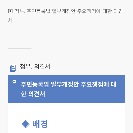
▣ 첨부. 주민등록법 일부개정안 주요쟁점에 대한 의견
서
첨부. 의견서
주민등록법 일부개정안 주요쟁점에 대
한 의견서
◈ 배경