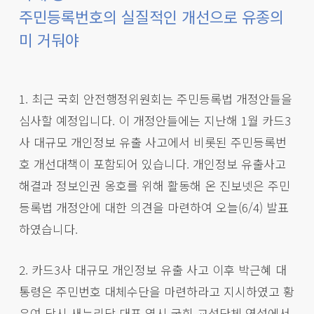
주민등록번호의 실질적인 개선으로 유종의
미 거둬야
1. 최근 국회 안전행정위원회는 주민등록법 개정안들을
심사할 예정입니다. 이 개정안들에는 지난해 1월 카드3
사 대규모 개인정보 유출 사고에서 비롯된 주민등록번
호 개선대책이 포함되어 있습니다. 개인정보 유출사고
해결과 정보인권 옹호를 위해 활동해 온 진보넷은 주민
등록법 개정안에 대한 의견을 마련하여 오늘(6/4) 발표
하였습니다.
2. 카드3사 대규모 개인정보 유출 사고 이후 박근혜 대
통령은 주민번호 대체수단을 마련하라고 지시하였고 황
우여 당시 새누리당 대표 역시 국회 교섭단체 연설에서