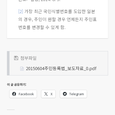
[2]
가장 최근 국민식별번호를 도입한 일본
의 경우, 주민이 원할 경우 언제든지 주민표
번호를 변경할 수 있게 함.
첨부파일
20150604주민등록법_보도자료_0.pdf
이 글 공유하기:
Facebook
X
Telegram