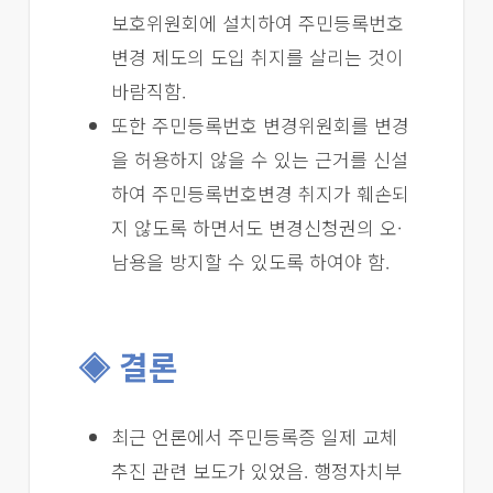
보호위원회에 설치하여 주민등록번호
변경 제도의 도입 취지를 살리는 것이
바람직함.
또한 주민등록번호 변경위원회를 변경
을 허용하지 않을 수 있는 근거를 신설
하여 주민등록번호변경 취지가 훼손되
지 않도록 하면서도 변경신청권의 오·
남용을 방지할 수 있도록 하여야 함.
◈ 결론
최근 언론에서 주민등록증 일제 교체
추진 관련 보도가 있었음. 행정자치부