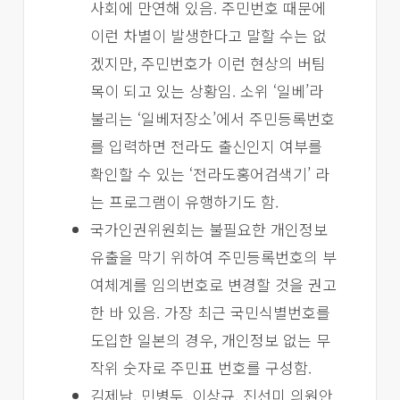
사회에 만연해 있음. 주민번호 때문에
이런 차별이 발생한다고 말할 수는 없
겠지만, 주민번호가 이런 현상의 버팀
목이 되고 있는 상황임. 소위 ‘일베’라
불리는 ‘일베저장소’에서 주민등록번호
를 입력하면 전라도 출신인지 여부를
확인할 수 있는 ‘전라도홍어검색기’ 라
는 프로그램이 유행하기도 함.
국가인권위원회는 불필요한 개인정보
유출을 막기 위하여 주민등록번호의 부
여체계를 임의번호로 변경할 것을 권고
한 바 있음. 가장 최근 국민식별번호를
도입한 일본의 경우, 개인정보 없는 무
작위 숫자로 주민표 번호를 구성함.
김제남, 민병두, 이상규, 진선미 의원안