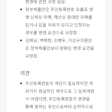
변경에 관한 규정 없음.
정부제출안은 주민등록번호 유출로 생
명·신체상 위해, 재산상 중대한 피해를
입거나 입을 우려가 있다고 인정되는
경우를 변경 요건으로 규정함.
김제남, 백제현, 민병두, 이상규의원안
은 정부제출안보다 완화된 변경 요건을
규정함.
의견
주민등록번호의 개선이 필요하지만 여
러가지 현실적인 제약으로 그 일제개편
이 어렵다면, 주민등록번호의 변경을
통해 원하는 국민으로부터 순차적으로