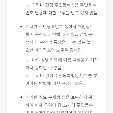
그러나 현행 주민등록법은 주민등록
번호 변경에 대한 규정을 담고 있지 않음.
게다가 주민등록번호 생성시 개인정보
를 이용함으로 인해, 생년월일·성별·출
생지 등 본인의 특성을 알 수 있는 불필
요한 개인정보의 노출을 강제함.
나이·성별·지역에 따른 차별을 야기하
거나 강화할 수 있음.
그러나 현행 주민등록법은 번호를 부
여하는 방법에 대한 규정이 없음.
이러한 주요 문제점 등을 보완하기 위
하여 현재 국회에 총 12개의 주민등록
법 일부개정안이 계류되어 있음(2015.