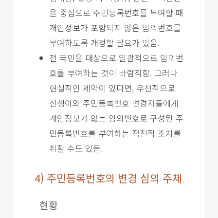
을 중심으로 주민등록번호를 부여할 때
개인정보가 포함되지 않은 임의번호를
부여하도록 개정할 필요가 있음.
전 국민을 대상으로 일괄적으로 임의번
호를 부여하는 것이 바람직함. 그러나
현실적인 제약이 있다면, 우선적으로
신생아와 주민등록번호 변경자들에게
개인정보가 없는 임의번호로 구성된 주
민등록번호를 부여하는 점진적 조치를
취할 수도 있음.
4) 주민등록번호의 변경 심의 주체
현황