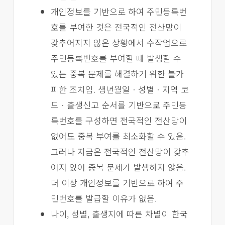
개인정보를 기반으로 하여 주민등록번
호를 부여한 것은 전국적인 전산망이
갖추어지지 않은 상황에서 수작업으로
주민등록번호를 부여할 때 발생할 수
있는 중복 문제를 해결하기 위한 불가
피한 조치임. 생년월일ㆍ성별ㆍ지역 코
드ㆍ출생신고 순서를 기반으로 주민등
록번호를 구성하면 전국적인 전산망이
없어도 중복 부여를 최소화할 수 있음.
그러나 지금은 전국적인 전산망이 갖추
어져 있어 중복 문제가 발생하지 않음.
더 이상 개인정보를 기반으로 하여 주
민번호를 발급할 이유가 없음.
나이, 성별, 출생지에 따른 차별이 한국