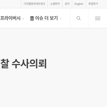
디지털정의네트워크
소셜펀치
공지
English
후원하기
search
프라이버시
이슈 더 보기
Menu
검찰 수사의뢰