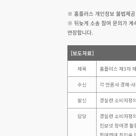
※ 홈플러스 개인정보 불법제공
※ 뒤늦게 소송 참여 문의가 계
연장합니다.
[보도자료]
제목
홈플러스 제3자 제
수신
각 언론사 경제·사
발신
경실련 소비자정의
담당
경실련 소비자정의
진보넷 장여경 활
참여연대 최인숙 