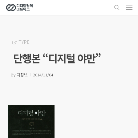
Men
Skip
search
to
main
content
TYPE
단행본 “디지털 야만”
By
디정넷
2014/11/04