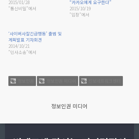
2015/01/28
“카카오에게 요구한다”
"통신비밀"에서
2015/10/19
"입장"에서
‘사이버사찰긴급행동’ 출범 및
계획발표 기자회견
2014/10/21
"민사소송"에서
정보인권
정보인권 미디어
진보네트워크센터
정보인권 미디어