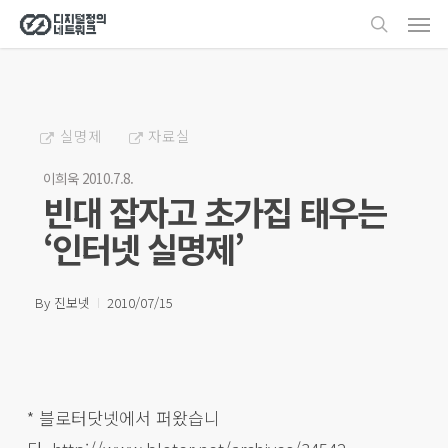
Men
Skip
search
to
main
content
실명제
자료실
이희욱 2010.7.8.
빈대 잡자고 초가집 태우는
‘인터넷 실명제’
By
진보넷
2010/07/15
* 블로터닷넷에서 퍼왔습니