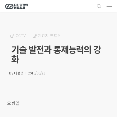
Men
Skip
search
to
main
content
CCTV
계간지 액트온
기술 발전과 통제능력의 강
화
By
디정넷
2010/06/21
오병일