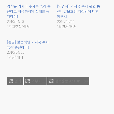
경찰은 기지국 수사를 즉각 중
[의견서] 기지국 수사 관련 통
단하고 지금까지의 실태를 공
신비밀보호법 개정안에 대한
개하라!
의견서
2010/04/03
2010/10/14
"위치추적"에서
"의견서"에서
[성명] 불법적인 기지국 수사
즉각 중단하라!
2010/04/15
"입장"에서
범죄
외부기고
정보운동 ActOn | 09