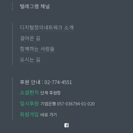
텔레그램 채널
디지털정의네트워크 소개
걸어온 길
함께하는 사람들
오시는 길
후원 안내 : 02-774-4551
소셜펀치
단체 후원함
일시후원
기업은행 057-036794-01-020
회원가입
바로 가기
Facebook