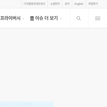
디지털정의네트워크
소셜펀치
공지
English
후원하기
search
프라이버시
이슈 더 보기
Menu