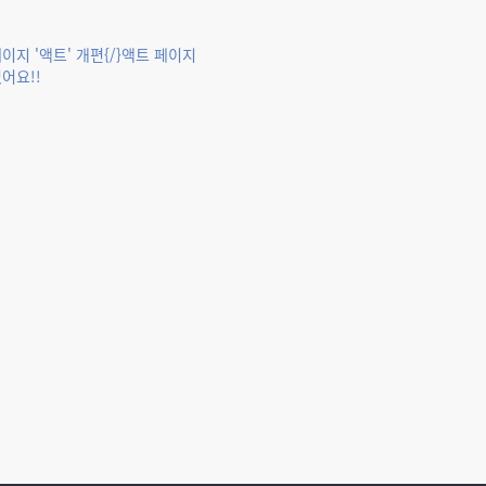
이지 '액트' 개편{/}액트 페이지
어요!!