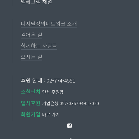
텔레그램 채널
디지털정의네트워크 소개
걸어온 길
함께하는 사람들
오시는 길
후원 안내 : 02-774-4551
소셜펀치
단체 후원함
일시후원
기업은행 057-036794-01-020
회원가입
바로 가기
Facebook