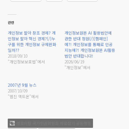
관련
개인정보 팔아 창조 경제? 개
개인정보원본 AI 활용법안에
인정보 팔아 혁신 경제?{/}누
관한 반대 청원{/}[캠페인]
구를 위한 개인정보 규제완화
예?! 개인정보를 통째로 인공
일까??
지능에?! 개인정보원본 AI활용
2018/09/10
법안 반대합니다!
"개인정보보호법"에서
2026/06/19
"개인정보"에서
2007년 9월 뉴스
2007/10/09
"웹진 액트온"에서
경로이탈 국가인권위원회 바로잡기 공동행동