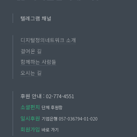
텔레그램 채널
디지털정의네트워크 소개
걸어온 길
함께하는 사람들
오시는 길
후원 안내 : 02-774-4551
소셜펀치
단체 후원함
일시후원
기업은행 057-036794-01-020
회원가입
바로 가기