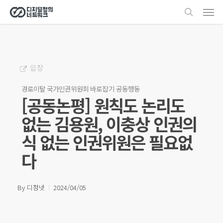
Men
Skip
search
to
main
content
입장
경로이탈 국가인권위원회 바로잡기 공동행동
[공동논평] 원칙도 논리도
없는 김용원, 이충상 인권의
식 없는 인권위원은 필요없
다
By
디정넷
2024/04/05