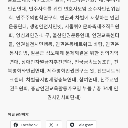
인권연대, 민주사회를 위한 변호사모임 소수자인권위원
회, 민주주의법학연구회, 빈곤과 차별에 저항하는 인권
운동연대, 생명안전시민넷, 서울퀴어문화축제조직위원
회, 양심과인권-나무, 울산인권운동연대, 인권교육센터
들, 인권실천시민행동, 인권운동네트워크 바람, 인권운
동사랑방, 일본군 성노예제 문제해결을 위한 정의기억
연대, 장애인차별금지추진연대, 전국금속노동조합, 전
북평화와인권연대, 제주평화인권연구소 왓, 진보네트워
크센터, 차별금지법제정충북연대, 참여연대, 천주교인
권위원회, 충남인권교육활동가모임 부뜰 / 총 34개 인
권시민사회단체)
이 글 공유하기:
Facebook
X
Telegram