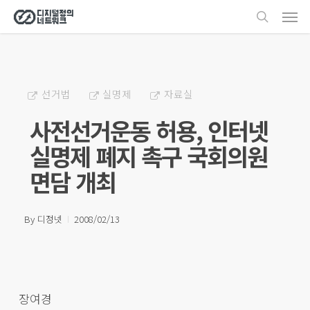
Men
Skip
search
to
main
content
선거법
실명제
자료실
사전선거운동 허용, 인터넷
실명제 폐지 촉구 국회의원
면담 개최
By
디정넷
2008/02/13
장여경