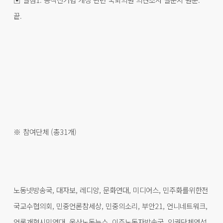
끝.
※ 참여단체 (총31개)
노동넷방송국, 대자보, 레디앙, 문화연대, 미디어스, 민주화를위한전
국교수협의회, 민중언론참세상, 민중의소리, 부안21, 언니네트워크,
언론개혁시민연대, 울산노동뉴스, 이주노동자방송국, 인권단체연석