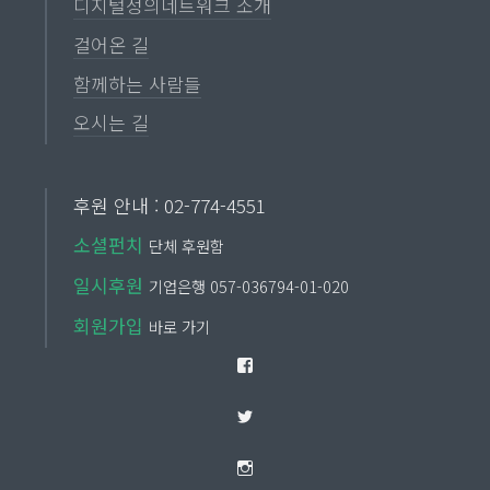
디지털정의네트워크 소개
걸어온 길
함께하는 사람들
오시는 길
후원 안내 : 02-774-4551
소셜펀치
단체 후원함
일시후원
기업은행 057-036794-01-020
회원가입
바로 가기
Facebook
Twitter
Instagram