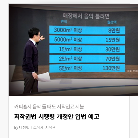
커피숍서 음악 틀 때도 저작권료 지불
저작권법 시행령 개정안 입법 예고
By
디정넷
소식지
,
저작권