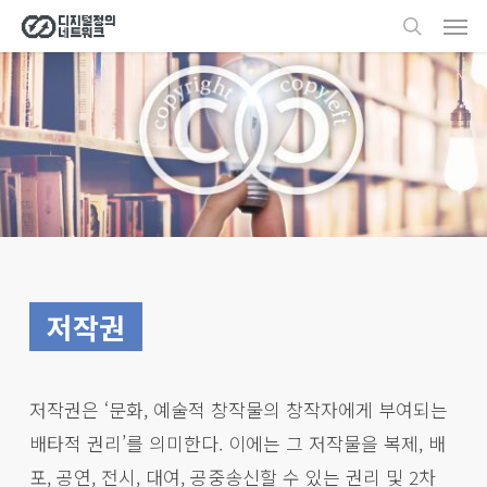
Men
Skip
search
to
main
content
저작권
저작권은 ‘문화, 예술적 창작물의 창작자에게 부여되는
배타적 권리’를 의미한다. 이에는 그 저작물을 복제, 배
포, 공연, 전시, 대여, 공중송신할 수 있는 권리 및 2차