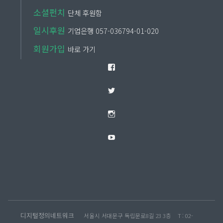
소셜펀치
단체 후원함
일시후원
기업은행 057-036794-01-020
회원가입
바로 가기
Facebook
Twitter
Instagram
YouTube
디지털정의네트워크
서울시 서대문구 독립문로8길 23 3층
T : 02-