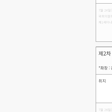
7월 24일(
국회의원
제1세미
제2차
*좌장 
취지
7월 26일(