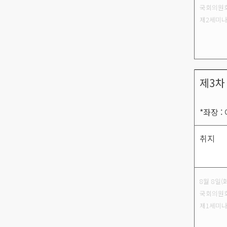
국회의원
제2세미
제3차
*좌장 
취지
8월 8일(
국회의원
제1세미