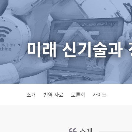
Skip
to
main
content
미래 신기술과
소개
번역 자료
토론회
가이드
소개