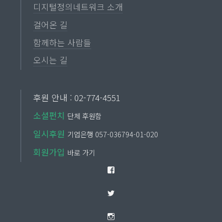
디지털정의네트워크 소개
걸어온 길
함께하는 사람들
오시는 길
후원 안내 : 02-774-4551
소셜펀치
단체 후원함
일시후원
기업은행 057-036794-01-020
회원가입
바로 가기
Facebook
Twitter
Instagram