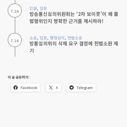
,
민원
입장
7.24
방송통신심의위원회는 ‘2차 보이콧’이 왜 불
법행위인지 명확한 근거를 제시하라!
,
,
,
소송
입장
행정심의
헌법소송
7.16
방통심의위의 삭제 요구 결정에 헌법소원 제
기
이 글 공유하기:
Facebook
X
Telegram