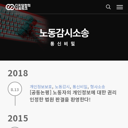
Men
Skip
search
to
main
노동감시소송
content
통신비밀
2018
,
,
,
개인정보보호
노동감시
통신비밀
형사소송
8.13
[공동논평] 노동자의 개인정보에 대한 권리
인정한 법원 판결을 환영한다!
2015