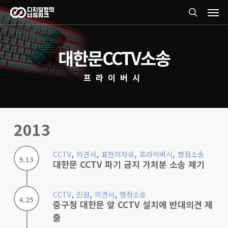
Men
Skip
search
to
main
대한문CCTV소송
content
프라이버시
2013
,
,
,
,
CCTV
의견서
표현의자유
프라이버시
행정소송
9.13
대한문 CCTV 파기 금지 가처분 소송 제기
,
,
,
CCTV
민원
의견서
행정소송
4.25
중구청 대한문 앞 CCTV 설치에 반대의견 제
출