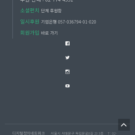
소셜펀치
단체 후원함
일시후원
기업은행 057-036794-01-020
회원가입
바로 가기
Facebook
Twitter
Instagram
YouTube
디지털정의네트워크
서울시 서대문구 독립문로8길 23 3층
T : 02-