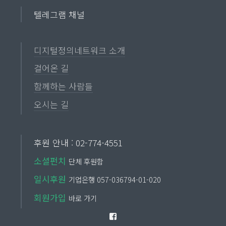
텔레그램 채널
디지털정의네트워크 소개
걸어온 길
함께하는 사람들
오시는 길
후원 안내 : 02-774-4551
소셜펀치
단체 후원함
일시후원
기업은행 057-036794-01-020
회원가입
바로 가기
Facebook