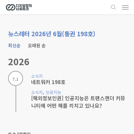
Men
Skip
search
to
main
content
뉴스레터 2026년 6월(통권 198호)
최신순
오래된 순
2026
소식지
7.1
네트워커 198호
,
소식지
인공지능
[해외정보인권] 인공지능은 트랜스젠더 커뮤
니티에 어떤 해를 끼치고 있나요?
이 글 공유하기: