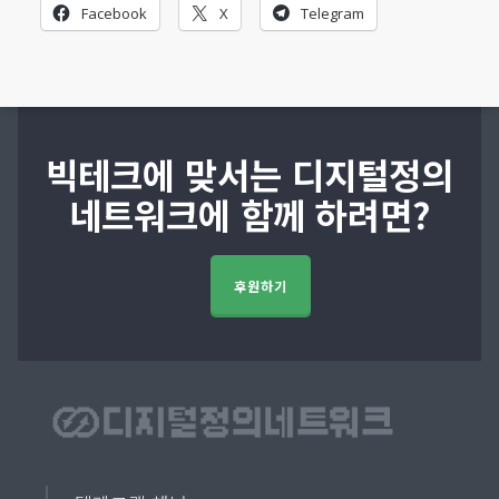
Facebook
X
Telegram
빅테크에 맞서는 디지털정의
네트워크에 함께 하려면?
후원하기