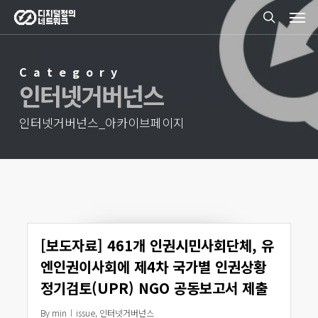
Men
Skip
search
to
main
Category
content
인터넷거버넌스
인터넷거버넌스_아카이브페이지
[보도자료] 461개 인권시민사회단체, 유
엔인권이사회에 제4차 국가별 인권상황
정기검토(UPR) NGO 공동보고서 제출
By
min
issue
,
인터넷거버넌스