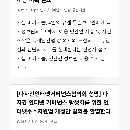
By
min
type
,
인터넷거버넌스
,
입장
,
통신비밀
사찰 피해자들, 4인의 유엔 특별보고관에게 국
가정보원의 ‘프락치’ 이용 민간인 사찰 및 사건
조작은 국제인권법 상 의사와 표현의 자유, 양
심과 신념의 자유를 침해한다는 진정서 접수
사찰 피해자들, 민간인 정보원 이용 수사 금
지…
[다자간인터넷거버넌스협의회 성명] 다
자간 인터넷 거버넌스 활성화를 위한 인
터넷주소자원법 개정안 발의를 환영한다
By
오병일
인터넷거버넌스