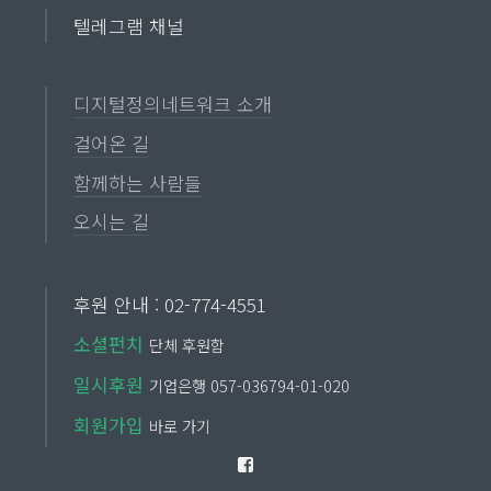
텔레그램 채널
디지털정의네트워크 소개
걸어온 길
함께하는 사람들
오시는 길
후원 안내 : 02-774-4551
소셜펀치
단체 후원함
일시후원
기업은행 057-036794-01-020
회원가입
바로 가기
Facebook